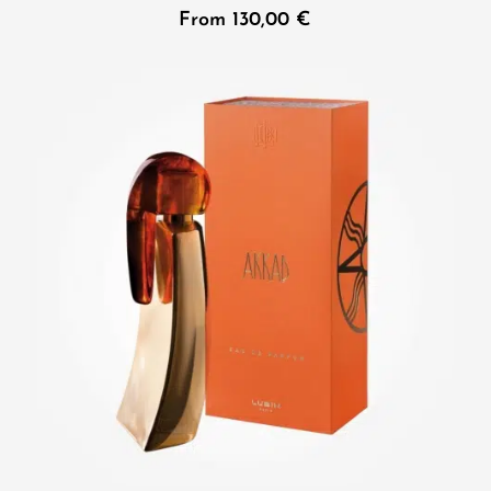
From
130,00
€