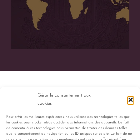
Gérer le consentement aux
cookies
Pour offrir les meilleures expériences, nous utilisons des technologies telles que
les cookies pour stocker et/ou accéder aux informations des appareils. Le fait
PERFUMES
HISTORY
TALENTS
de consentir à ces technologies nous permettra de traiter des données telles
que le comportement de navigation ou les ID uniques sur ce site. Le fait de ne
pas consentir ou de retirer son consentement peut avoir un effet négatif sur