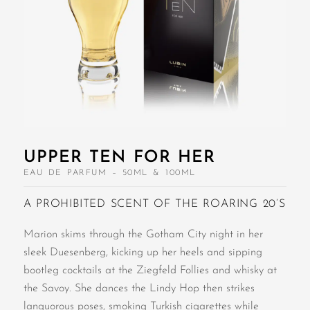
UPPER TEN FOR HER
EAU DE PARFUM – 50ML & 100ML
A PROHIBITED SCENT OF THE ROARING 20’S
Marion skims through the Gotham City night in her
sleek Duesenberg, kicking up her heels and sipping
bootleg cocktails at the Ziegfeld Follies and whisky at
the Savoy. She dances the Lindy Hop then strikes
languorous poses, smoking Turkish cigarettes while