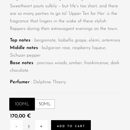
Sweetheart pouts sulkily – but life’s too short, and there
are so many parties to go to! ‘Upper Ten for Her’ is the
fragrance that lingers in the wake of these stylish
flappers during their extravagant evenings on the town.
Top notes
: bergamote, Isabella grape, elemi, artemisia
Middle notes
: bulgarian rose, raspberry liqueur,
Sichuan pepper
Base notes
: precious woods, amber, frankincense, dark
chocolate
Perfumer
: Delphine Thierry
100ML
50ML
170,00
€
ADD TO CART