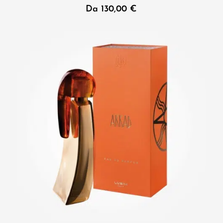
Da
130,00
€