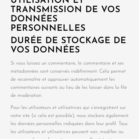
UTILISATION ET
TRANSMISSION DE VOS
DONNÉES
PERSONNELLES
DURÉE DE STOCKAGE DE
VOS DONNÉES
Si vous laissez un commentaire, le commentaire et ses
métadonnées sont conservés indéfiniment. Cela permet
de reconnaître et approuver automatiquement les
commentaires suivants au lieu de les laisser dans la file
de modération.
Pour les utilisateurs et utilisatrices qui s’enregistrent sur
notre site (si cela est possible), nous stockons également
les données personnelles indiquées dans leur profil. Tous
les utilisateurs et utilisatrices peuvent voir, modifier ou