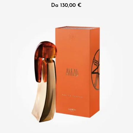
Da
130,00
€