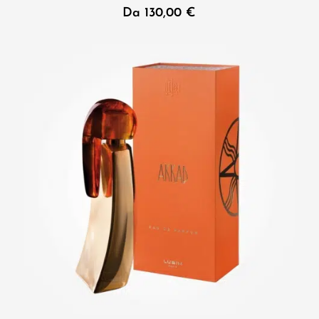
Da
130,00
€