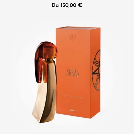
Da
130,00
€