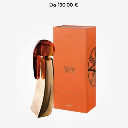
Da
130,00
€