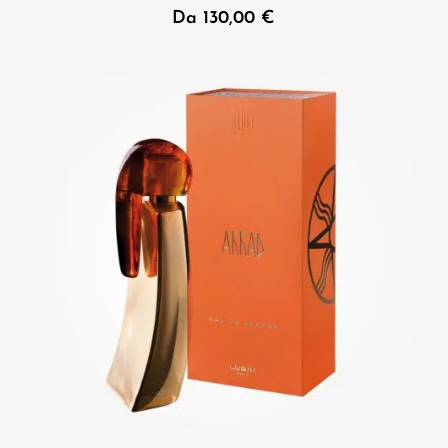
Da
130,00
€