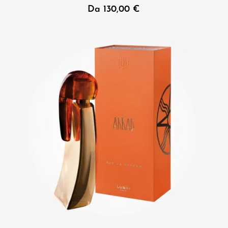
Da
130,00
€