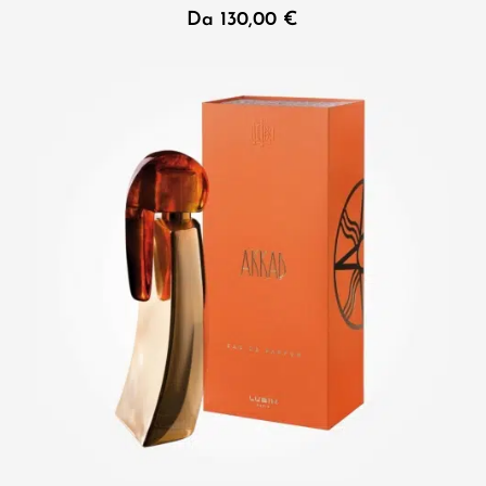
Da
130,00
€