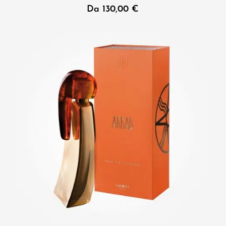
Da
130,00
€