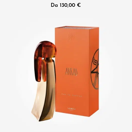
Da
130,00
€