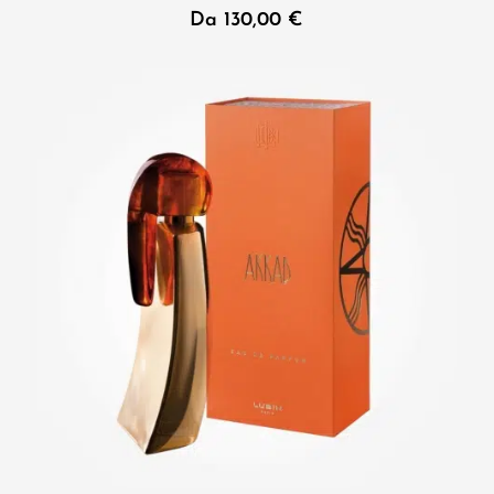
Da
130,00
€