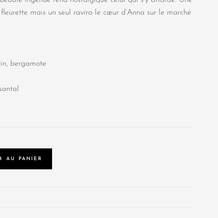
fleurette mais un seul ravira le cœur d’Anna sur le marché
in, bergamote
santal
R AU PANIER