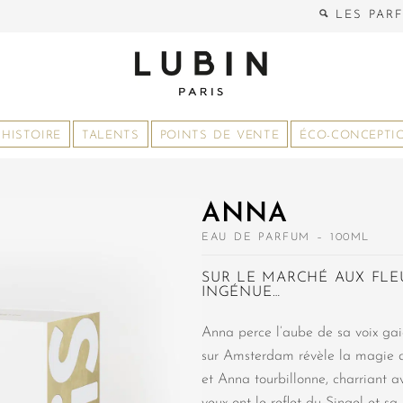
LES PAR
HISTOIRE
TALENTS
POINTS DE VENTE
ÉCO-CONCEPTI
ANNA
EAU DE PARFUM – 100ML
SUR LE MARCHÉ AUX FL
INGÉNUE…
Anna perce l’aube de sa voix gai
sur Amsterdam révèle la magie d
et Anna tourbillonne, charriant av
yeux ont le reflet du Singel et s