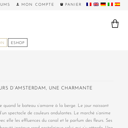
FUMS
MON COMPTE
PANIER
ON
ESHOP
EURS D’AMSTERDAM, UNE CHARMANTE
e quand le bateau s’amarre à la berge. Le jour naissant
’un spectacle de couleurs ondulantes. Le marché s’anime
ec elle les effluences du canal et le parfum des fleurs. Ses
a beauté ingénue rend nostalgique celui qui s’y attarde. Une