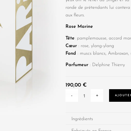
ronde de prétendants lui contera 
aux fleurs.
Rose Marine
Tête
: pamplemousse, accord mar
Cœur
: rose, ylang-ylang
Fond
: muscs blancs, Ambroxan, 
Parfumeur
: Delphine Thierry
190,00
€
AJOUTE
Ingrédients
Fabriqués en France