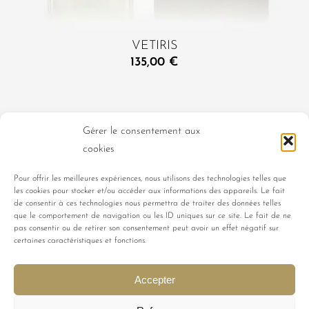
VETIRIS
135,00
€
Gérer le consentement aux
cookies
L’UNIVERS FEMME
L’UNIVERS HOMME
Pour offrir les meilleures expériences, nous utilisons des technologies telles que
les cookies pour stocker et/ou accéder aux informations des appareils. Le fait
L’UNIVERS MIXTE
LES CLASSIQUES
de consentir à ces technologies nous permettra de traiter des données telles
que le comportement de navigation ou les ID uniques sur ce site. Le fait de ne
pas consentir ou de retirer son consentement peut avoir un effet négatif sur
PORTRAITS DE FEMMES
LES EVOCATIONS
certaines caractéristiques et fonctions.
LES TALISMANIA
TOUS LES PARFUMS
Accepter
© LUBIN PARIS |
Création site
et
Maintenance
par
Limbus Studio