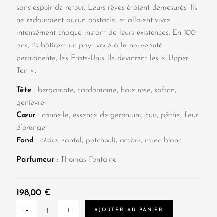
sans espoir de retour. Leurs rêves étaient démesurés. Ils
ne redoutaient aucun obstacle, et allaient vivre
intensément chaque instant de leurs existences. En 100
ans, ils bâtirent un pays voué à la nouveauté
permanente, les Etats-Unis. Ils devinrent les « Upper
Ten ».
Tête
: bergamote, cardamome, baie rose, safran,
genièvre
Cœur
: cannelle, essence de géranium, cuir, pêche, fleur
d’oranger
Fond
: cèdre, santal, patchouli, ambre, musc blanc
Parfumeur
: Thomas Fontaine
198,00
€
AJOUTER AU PANIER