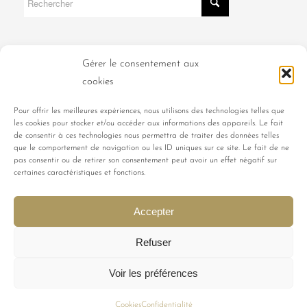
Pour de meilleurs résultats de recherche, quelques suggestions :
Gérer le consentement aux
cookies
Vérifiez bien votre saisie.
Utilisez des mots clés plus génériques.
Pour offrir les meilleures expériences, nous utilisons des technologies telles que
les cookies pour stocker et/ou accéder aux informations des appareils. Le fait
Essayez d’utiliser plusieurs termes de recherche.
de consentir à ces technologies nous permettra de traiter des données telles
que le comportement de navigation ou les ID uniques sur ce site. Le fait de ne
pas consentir ou de retirer son consentement peut avoir un effet négatif sur
certaines caractéristiques et fonctions.
Accepter
© LUBIN PARIS |
Création site
et
Maintenance
par
Limbus Studio
Refuser
POINTS DE VENTE
ESPACE PRO
CGV
Voir les préférences
MENTIONS LÉGALES
CONFIDENTIALITÉ
COOKIES
CONTACT
Cookies
Confidentialité