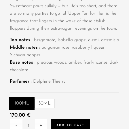
Sweetheart pouts sulkily – but life’s too short, and there
are so many parties to go to! ‘Upper Ten for Her’ is the
fragrance that lingers in the wake of these stylish
flappers during their extravagant evenings on the town.
Top notes
: bergamote, Isabella grape, elemi, artemisia
Middle notes
: bulgarian rose, raspberry liqueur,
Sichuan pepper
Base notes
: precious woods, amber, frankincense, dark
chocolate
Perfumer
: Delphine Thierry
100ML
50ML
170,00
€
ADD TO CART