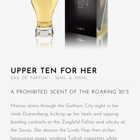
UPPER TEN FOR HER
EAU DE PARFUM – 50ML & 100ML
A PROHIBITED SCENT OF THE ROARING 20’S
Marion skims through the Gotham City night in her
sleek Duesenberg, kicking up her heels and sipping
bootleg cocktails at the Ziegfeld Follies and whisky at
the Savoy. She dances the Lindy Hop then strikes
languorous poses, smoking Turkish cigarettes while