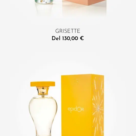
GRISETTE
Del
130,00
€