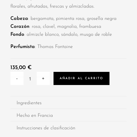
florales, afrutadas, frescas y almizcladas.
Cabeza
: bergamota, pimienta rosa, grosella negra
Corazón
: rosa, clavel, magnolia, frambuesa
Fondo
: almizcle blanco, sándalo, musgo de roble
Perfumista
: Thomas Fontaine
135,00
€
AÑADIR AL CARRITO
Ingredientes
Hecho en Francia
Instrucciones de clasificación