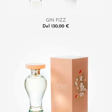
GIN FIZZ
Del
130,00
€