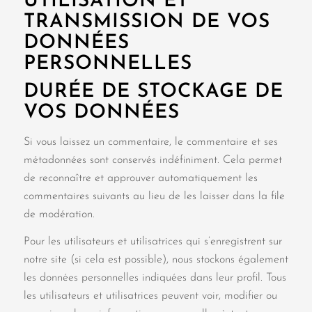
UTILISATION ET
TRANSMISSION DE VOS
DONNÉES
PERSONNELLES
DURÉE DE STOCKAGE DE
VOS DONNÉES
Si vous laissez un commentaire, le commentaire et ses
métadonnées sont conservés indéfiniment. Cela permet
de reconnaître et approuver automatiquement les
commentaires suivants au lieu de les laisser dans la file
de modération.
Pour les utilisateurs et utilisatrices qui s’enregistrent sur
notre site (si cela est possible), nous stockons également
les données personnelles indiquées dans leur profil. Tous
les utilisateurs et utilisatrices peuvent voir, modifier ou