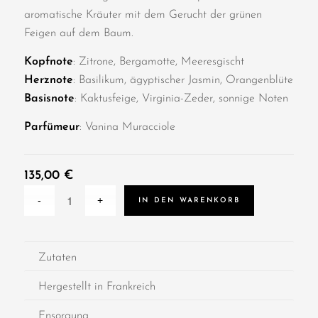
aromatische Kräuter mit dem Gerucht der grünen
Feigen auf dem Baum.
Kopfnote
: Zitrone, Bergamotte, Meeresgischt
Herznote
: Basilikum, ägyptischer Jasmin, Orangenblüte
Basisnote
: Kaktusfeige, Virginia-Zeder, sonnige Noten
Parfümeur
: Vanina Muracciole
135,00
€
IN DEN WARENKORB
Zutaten
Hergestellt in Frankreich
Ensorgung