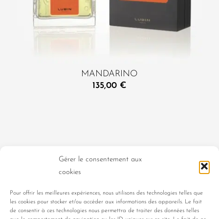
MANDARINO
135,00
€
DAMENDÜFTE
HERRENDÜFTE
Gérer le consentement aux
cookies
UNISEX-DÜFTE
KOLLEKTION CLASSIQUE
Pour offrir les meilleures expériences, nous utilisons des technologies telles que
les cookies pour stocker et/ou accéder aux informations des appareils. Le fait
PORTRAITS DE FEMMES
de consentir à ces technologies nous permettra de traiter des données telles