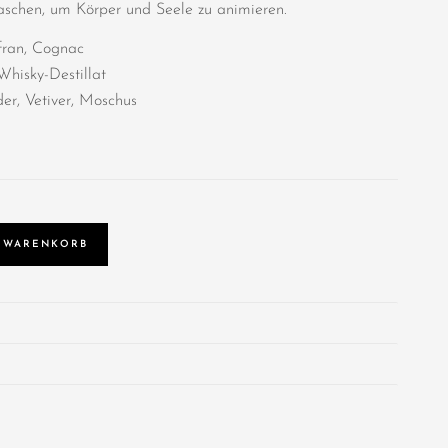
aschen, um Körper und Seele zu animieren.
fran, Cognac
Whisky-Destillat
er, Vetiver, Moschus
 WARENKORB