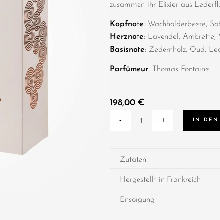
zusammen ihr Elixier aus Lederfl
Kopfnote
: Wachholderbeere, Sa
Herznote
: Lavendel, Ambrette, 
Basisnote
: Zedernholz, Oud, Led
Parfümeur
: Thomas Fontaine
198,00
€
IN DEN
Zutaten
Hergestellt in Frankreich
Ensorgung