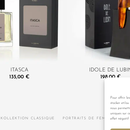
ITASCA
IDOLE DE LUBI
135,00
€
198,00
€
Pour offrir le
stocker et/ou
nous permett
uniques sur c
KOLLEKTION CLASSIQUE
PORTRAITS DE FEMMES
KO
effet négatif 