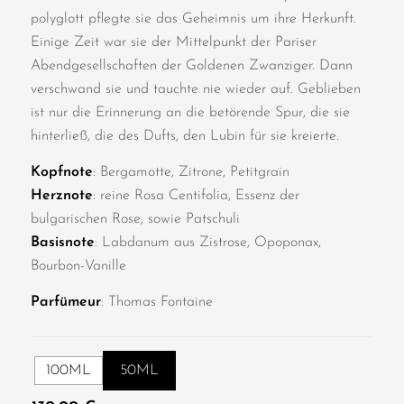
polyglott pflegte sie das Geheimnis um ihre Herkunft.
Einige Zeit war sie der Mittelpunkt der Pariser
Abendgesellschaften der Goldenen Zwanziger. Dann
verschwand sie und tauchte nie wieder auf. Geblieben
ist nur die Erinnerung an die betörende Spur, die sie
hinterließ, die des Dufts, den Lubin für sie kreierte.
Kopfnote
: Bergamotte, Zitrone, Petitgrain
Herznote
: reine Rosa Centifolia, Essenz der
bulgarischen Rose, sowie Patschuli
Basisnote
: Labdanum aus Zistrose, Opoponax,
Bourbon-Vanille
Parfümeur
: Thomas Fontaine
100ML
50ML