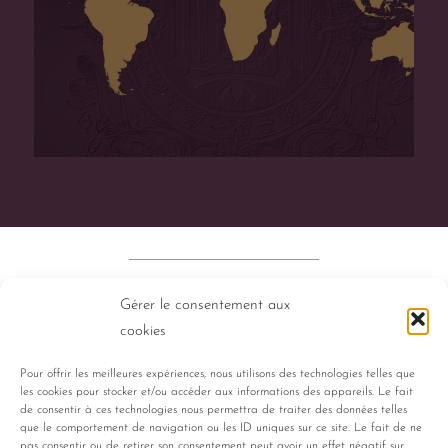
Gérer le consentement aux
cookies
Pour offrir les meilleures expériences, nous utilisons des technologies telles que
les cookies pour stocker et/ou accéder aux informations des appareils. Le fait
PERFUMES
HISTORY
TALENTS
de consentir à ces technologies nous permettra de traiter des données telles
que le comportement de navigation ou les ID uniques sur ce site. Le fait de ne
pas consentir ou de retirer son consentement peut avoir un effet négatif sur