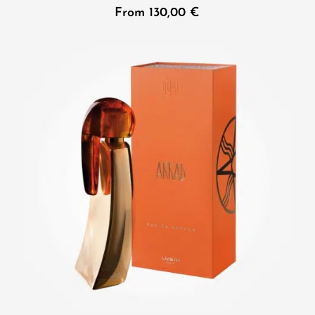
From
130,00
€