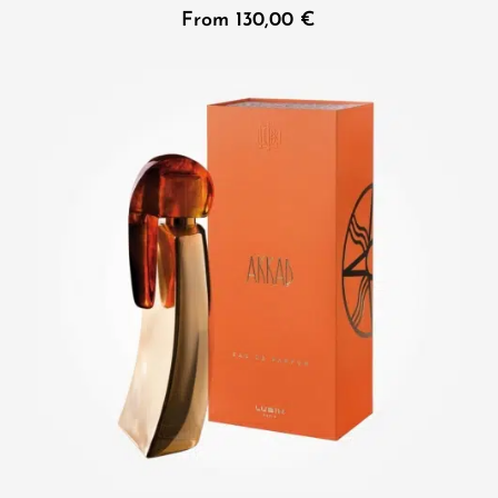
From
130,00
€