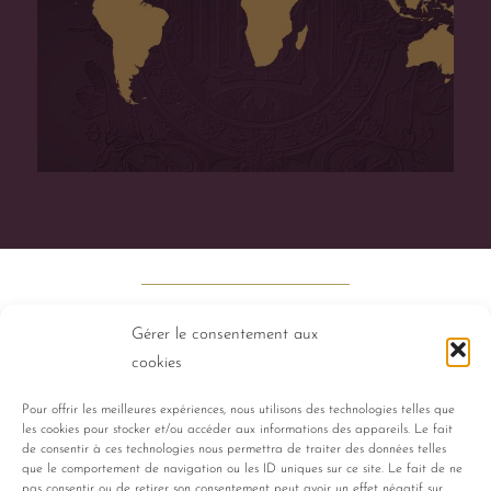
Gérer le consentement aux
cookies
Pour offrir les meilleures expériences, nous utilisons des technologies telles que
les cookies pour stocker et/ou accéder aux informations des appareils. Le fait
PERFUMES
HISTORY
TALENTS
de consentir à ces technologies nous permettra de traiter des données telles
que le comportement de navigation ou les ID uniques sur ce site. Le fait de ne
pas consentir ou de retirer son consentement peut avoir un effet négatif sur