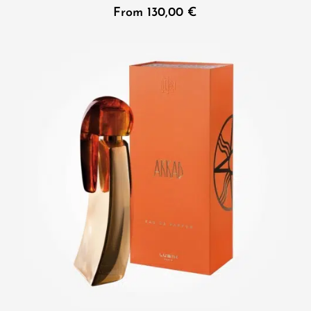
From
130,00
€