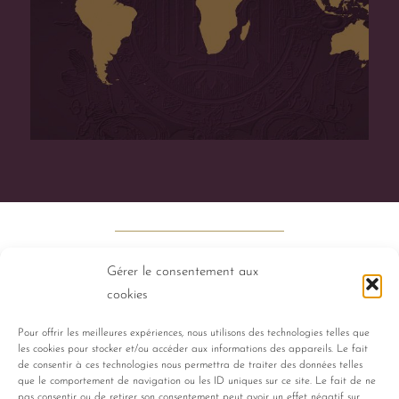
Gérer le consentement aux
cookies
Pour offrir les meilleures expériences, nous utilisons des technologies telles que
les cookies pour stocker et/ou accéder aux informations des appareils. Le fait
PERFUMES
HISTORY
TALENTS
de consentir à ces technologies nous permettra de traiter des données telles
que le comportement de navigation ou les ID uniques sur ce site. Le fait de ne
pas consentir ou de retirer son consentement peut avoir un effet négatif sur