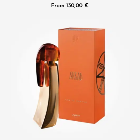
From
130,00
€