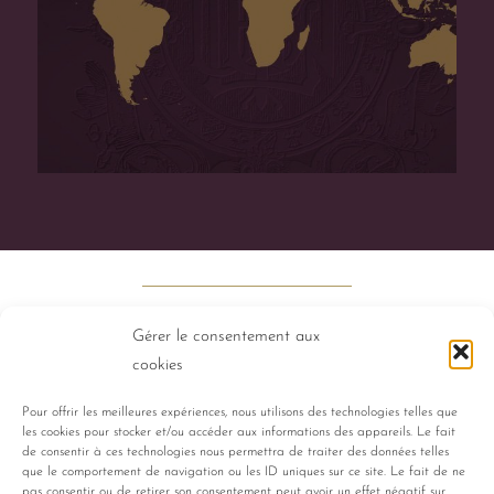
Gérer le consentement aux
cookies
Pour offrir les meilleures expériences, nous utilisons des technologies telles que
les cookies pour stocker et/ou accéder aux informations des appareils. Le fait
PERFUMES
HISTORY
TALENTS
de consentir à ces technologies nous permettra de traiter des données telles
que le comportement de navigation ou les ID uniques sur ce site. Le fait de ne
pas consentir ou de retirer son consentement peut avoir un effet négatif sur