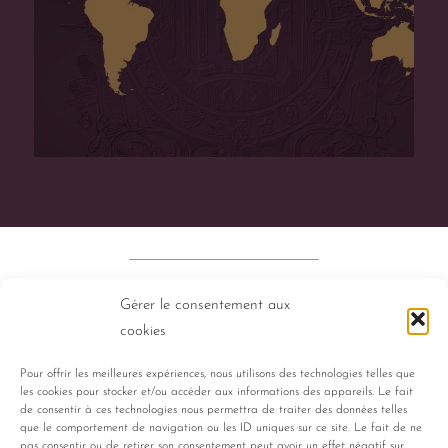
Gérer le consentement aux
cookies
Pour offrir les meilleures expériences, nous utilisons des technologies telles que
les cookies pour stocker et/ou accéder aux informations des appareils. Le fait
PERFUMES
HISTORY
TALENTS
de consentir à ces technologies nous permettra de traiter des données telles
que le comportement de navigation ou les ID uniques sur ce site. Le fait de ne
pas consentir ou de retirer son consentement peut avoir un effet négatif sur