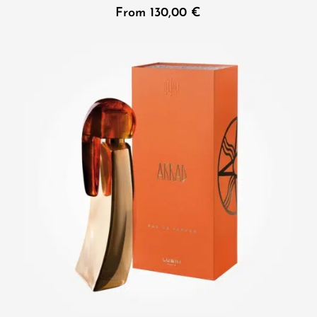
From
130,00
€