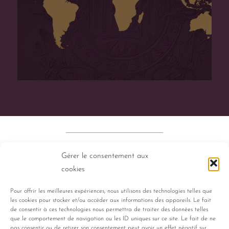
Gérer le consentement aux
cookies
Pour offrir les meilleures expériences, nous utilisons des technologies telles que
les cookies pour stocker et/ou accéder aux informations des appareils. Le fait
PERFUMES
HISTORY
TALENTS
de consentir à ces technologies nous permettra de traiter des données telles
que le comportement de navigation ou les ID uniques sur ce site. Le fait de ne
pas consentir ou de retirer son consentement peut avoir un effet négatif sur