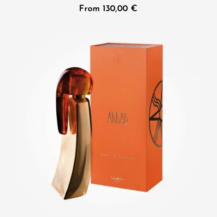
From
130,00
€