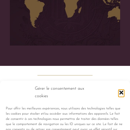
Gérer le consentement aux
cookies
Pour offrir les meilleures expériences, nous utilisons des technologies telles que
les cookies pour stocker et/ou accéder aux informations des appareils. Le fait
PERFUMES
HISTORY
TALENTS
de consentir à ces technologies nous permettra de traiter des données telles
que le comportement de navigation ou les ID uniques sur ce site. Le fait de ne
pas consentir ou de retirer son consentement peut avoir un effet négatif sur