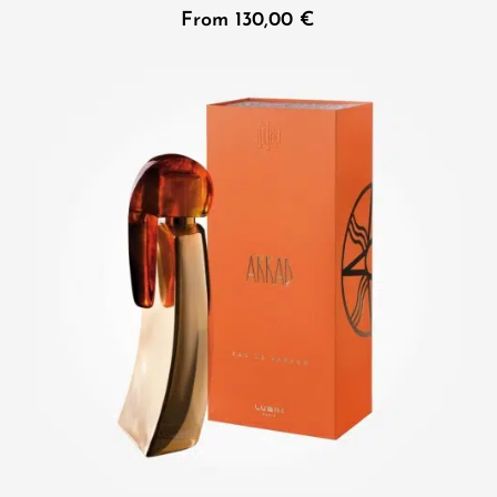
From
130,00
€